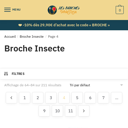
MENU
0
❤️ -10% dès 29,90€ d’achat avec le code « BROCHE »
Accueil
/
Broche Insecte
/
Page 4
Broche Insecte
FILTRES
Affichage de 64–84 sur 211 résultats
1
2
3
4
5
6
7
…
9
10
11