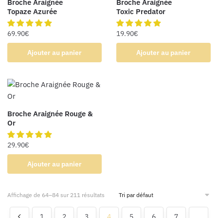
Broche Araignée
Broche Araignée
Topaze Azurée
Toxic Predator
69.90
€
19.90
€
Ajouter au panier
Ajouter au panier
Broche Araignée Rouge &
Or
29.90
€
Ajouter au panier
Affichage de 64–84 sur 211 résultats
1
2
3
4
5
6
7
…