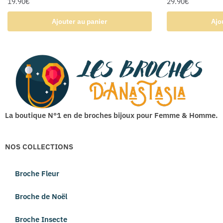
19.90
€
29.90
€
Ajouter au panier
Ajo
La boutique N°1 en de broches bijoux pour Femme & Homme.
NOS COLLECTIONS
Broche Fleur
Broche de Noël
Broche Insecte