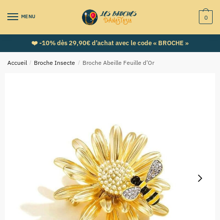
MENU
0
❤️ -10% dès 29,90€ d’achat avec le code « BROCHE »
Accueil
/
Broche Insecte
/
Broche Abeille Feuille d’Or